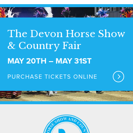
The Devon Horse Show
& Country Fair
MAY 20TH – MAY 31ST
PURCHASE TICKETS ONLINE